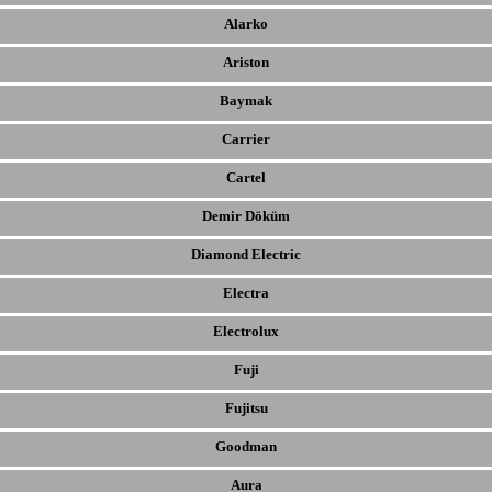
Alarko
Ariston
Baymak
Carrier
Cartel
Demir Döküm
Diamond Electric
Electra
Electrolux
Fuji
Fujitsu
Goodman
Aura