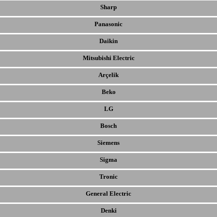
Sharp
Panasonic
Daikin
Mitsubishi Electric
Arçelik
Beko
LG
Bosch
Siemens
Sigma
Tronic
General Electric
Denki