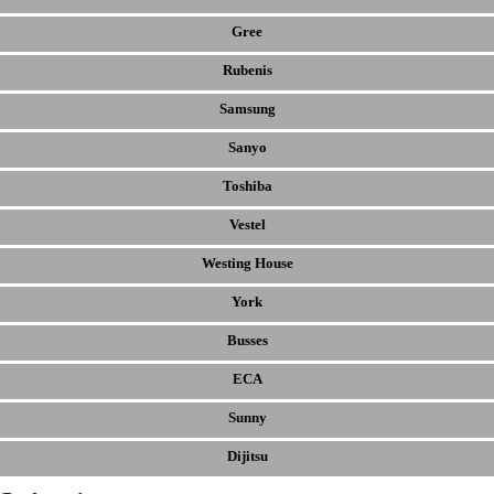
Gree
Rubenis
Samsung
Sanyo
Toshiba
Vestel
Westing House
York
Busses
ECA
Sunny
Dijitsu