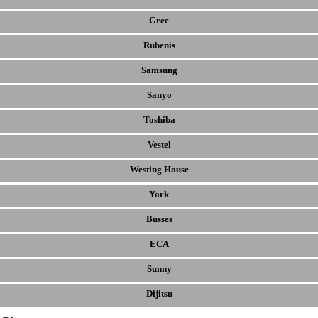
Gree
Rubenis
Samsung
Sanyo
Toshiba
Vestel
Westing House
York
Busses
ECA
Sunny
Dijitsu