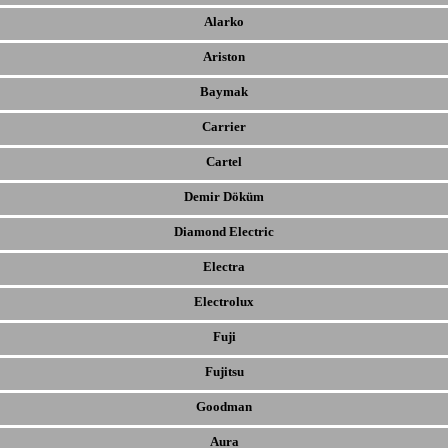
Alarko
Ariston
Baymak
Carrier
Cartel
Demir Döküm
Diamond Electric
Electra
Electrolux
Fuji
Fujitsu
Goodman
Aura