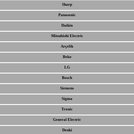
Sharp
Panasonic
Daikin
Mitsubishi Electric
Arçelik
Beko
LG
Bosch
Siemens
Sigma
Tronic
General Electric
Denki