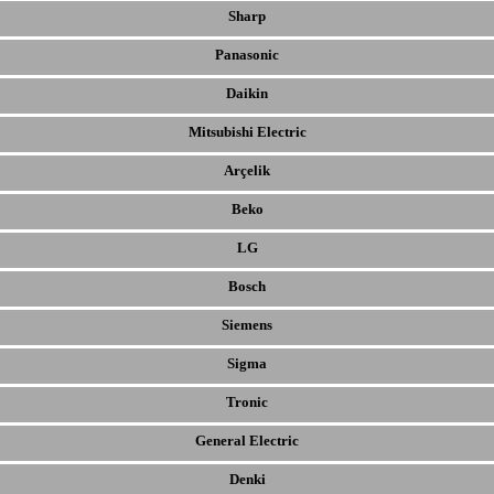
Sharp
Panasonic
Daikin
Mitsubishi Electric
Arçelik
Beko
LG
Bosch
Siemens
Sigma
Tronic
General Electric
Denki