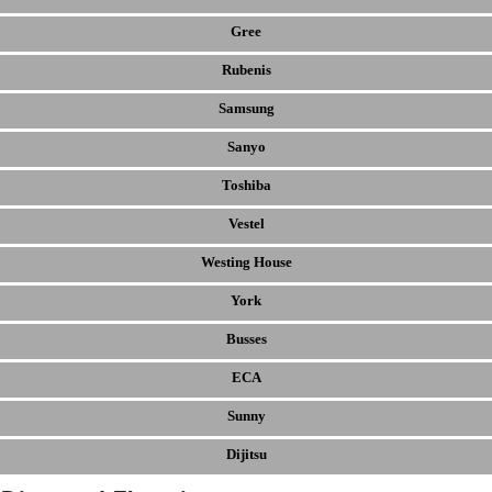
Gree
Rubenis
Samsung
Sanyo
Toshiba
Vestel
Westing House
York
Busses
ECA
Sunny
Dijitsu