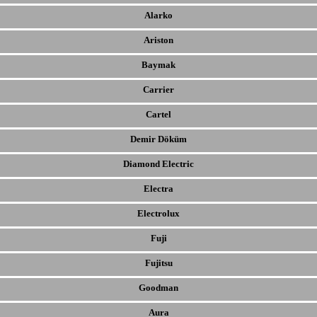
Alarko
Ariston
Baymak
Carrier
Cartel
Demir Döküm
Diamond Electric
Electra
Electrolux
Fuji
Fujitsu
Goodman
Aura